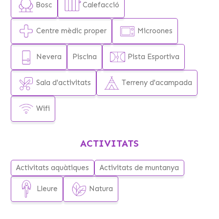
Llorenç de Morunys.
Bosc
Calefacció
· Camp de bàsquet
· Taules de ping-pong
· Rampa
Centre mèdic proper
Microones
· Esplanades
· Bosc a prop de la casa
Nevera
Piscina
Pista Esportiva
· Riu Aigua de Valls a 250m de la casa
· Terreny acampada: 200m2
Sala d'activitats
Terreny d'acampada
Wifi
ACTIVITATS
Activitats aquàtiques
Activitats de muntanya
Lleure
Natura