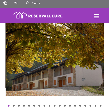
Skip
Resultats:
to
content