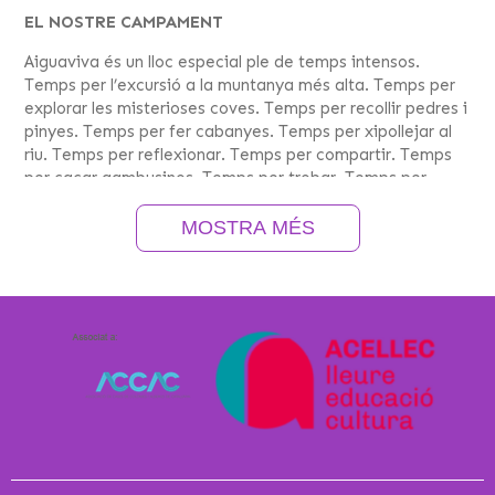
EL NOSTRE CAMPAMENT
Aiguaviva és un lloc especial ple de temps intensos.
Temps per l’excursió a la muntanya més alta. Temps per
explorar les misterioses coves. Temps per recollir pedres i
pinyes. Temps per fer cabanyes. Temps per xipollejar al
riu. Temps per reflexionar. Temps per compartir. Temps
per caçar gambusinos. Temps per trobar. Temps per
perdre. Temps per jugar. Temps per la terrible tempesta i
temps per l’olor a pi mullat. Temps per velltades infinites
MOSTRA MÉS
cobertes de mantes d’estels …
Aiguaviva és una casa oberta a tots i totes i …
· Compartim experiències amb altres que recordarem
sempre
· Convivim durant una setmana en un entorn privilegiat i
coneixem a altres infants
· Passem moments molt divertits i d’altres que potser no
ho són tant però aquests ens ajuden a créixer com a
persones.
· Ens ho passen molt bé anant d’excursió, fent