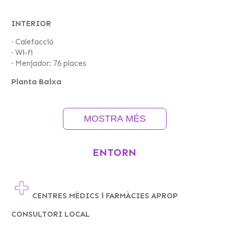
DEMANA INFORMACIÓ i RESERVA LES TEVES
INTERIOR
COLÒNIES
· Calefacció
· Wi-fi
· Menjador: 76 places
Planta Baixa
A la primera planta també disposem de lavabo i dutxa
adaptada.
MOSTRA MÉS
· 1 Sala de tallers, jocs i manualitats
· 1 Sala de reunions
· 1 habitacions: 4 places
ENTORN
· 1 habitació: 4 places
· 1 habitació: 4 places
· 1 habitació: 10 places
· 2 lavabos comunitaris: 3 dutxes + 3 sanitaris (amb
CENTRES MÈDICS i FARMÀCIES APROP
lavabo i dutxa adaptada)
CONSULTORI LOCAL
Primera Planta