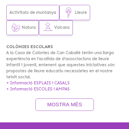
Activitats de muntanya
Lleure
Natura
Volcans
COLÒNIES ESCOLARS
A la Casa de Colònies de Can Caballé tenim una llarga
experiència en l’acollida de d’associacions de lleure
infantil i juvenil, entenent que aquestes iniciatives són
propostes de lleure educatiu necessàries en el nostre
teixit social.
+ Informació ESPLAIS i CASALS
+ Informació ESCOLES i AMPAS
CASAMENTS
Més de 12 anys organitzant casaments. Ens ajustem al
MOSTRA MÉS
vostre pressupost i poder fer la cerimònia i festa del
vostre casament tal com vosaltres teniu pensada. Us
volem ajudar a fer del vostre gran dia un cap de setmana
diferent, divertit i original.