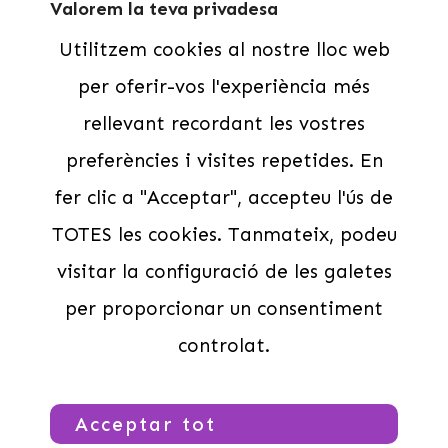
Valorem la teva privadesa
Famílies
· A Santa Coloma de Farners
· El Volcà de la Crosa
Utilitzem cookies al nostre lloc web
Contacte
· Les ermites
· La capçalera del riu Onyar
per oferir-vos l'experiència més
Cases de colònies
rellevant recordant les vostres
Escoles
Grups Esportius
preferències i visites repetides. En
CASAL DE NADAL MEDINYÀ 25/26
Contacte
fer clic a "Acceptar", accepteu l'ús de
Legal
TOTES les cookies. Tanmateix, podeu
visitar la configuració de les galetes
Avís Legal
Política de privadesa
per proporcionar un consentiment
SERVEIS CENTRAL DE RESERVES –
POLÍTICA DE CANCELACIONS
controlat.
Segueix-nos
Acceptar tot