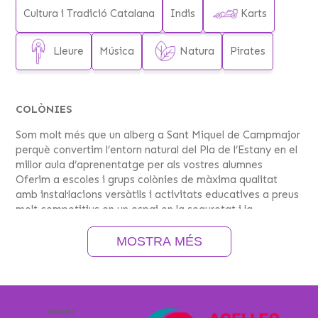
Cultura i Tradició Catalana
Indis
Karts
Lleure
Música
Natura
Pirates
COLÒNIES
Som molt més que un alberg a Sant Miquel de Campmajor
perquè convertim l’entorn natural del Pla de l’Estany en el
millor aula d’aprenentatge per als vostres alumnes
Oferim a escoles i grups colònies de màxima qualitat
amb instal·lacions versàtils i activitats educatives a preus
molt competitius en un espai on la seguretat i la
convivència són la nostra prioritat absoluta
Ens esforcem cada dia per a adaptar-nos al vostre
MOSTRA MÉS
projecte pedagògic i aconseguir que tant professors com
alumnes se sentin com a casa mentre gaudeixen d’una
estada inoblidable en plena naturalesa
Milers de visitants cada any avalen la nostra trajectòria
com a referents en el sector i us convidem a descobrir