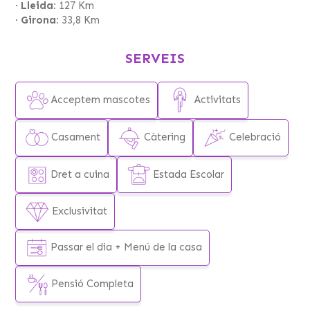
·
Lleida:
127 Km
· 2 pistes de Futbito
·
Girona:
33,8 Km
· Camp de Vòlei
· Pista de Handbol
SERVEIS
· 2 Pistes de Bàsquet
· Porxo gran amb ping-pong, per fer-hi diferents
activitats: teatre, meditació, etc.
Acceptem mascotes
Activitats
· Bosc al voltant de la casa
· Pàrquing ampli
Casament
Càtering
Celebració
*Hi ha la possibilitat de llogar el camp de futbol
municipal per fer campus
Dret a cuina
Estada Escolar
Exclusivitat
Passar el dia + Menú de la casa
Pensió Completa