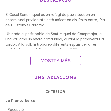
El Casal Sant Miquel és un refugi de pau situat en un
entorn rural privilegiat i està ubicat en els límits entre; Pla
de L´Estany i Garrotxa.
Ubicada al petit poble de Sant Miquel de Campmajor, a
una vall amb un micro clima ideal, durant la primavera i la
tardor. A la vall, hi trobareu diferents espais per a fer
activitats com paintball, senderisme, BTT, etc.
A 6 km de l’estany de Banyoles i a 20 km de la zona
MOSTRA MÉS
volcànica de La Garrotxa.
Les seves instal·lacions són de nova construcció, amb una
INSTAL·LACIONS
capacitat de fins a 100 places totals, dividides en
diversos tipus d’allotjament.
INTERIOR
La masia combina l’essència del camp amb instal·lacions
versàtils, dissenyades per a donar vida a les teves
La Planta Baixa
celebracions. Só especialistes en l’art de la cuina, per a
grups: des de les seves cèlebres paelles i fideuás
· Recepció