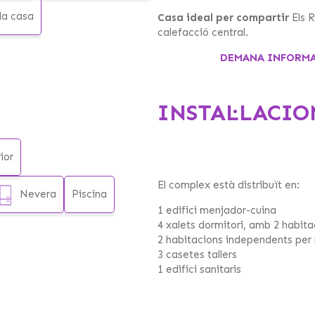
la casa
Casa ideal per compartir
Els R
calefacció central.
DEMANA INFORMAC
INSTAL·LACIO
ior
El complex està distribuït en:
Nevera
Piscina
1 edifici menjador-cuina
4 xalets dormitori, amb 2 habit
2 habitacions independents per
3 casetes tallers
1 edifici sanitaris