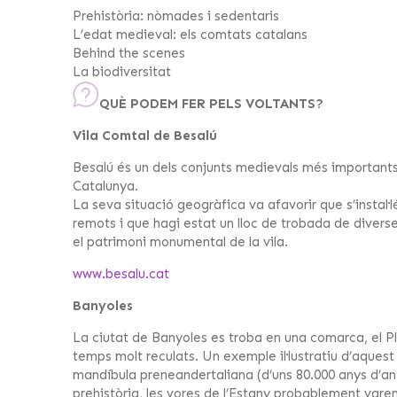
Prehistòria: nòmades i sedentaris
L’edat medieval: els comtats catalans
Behind the scenes
La biodiversitat
QUÈ PODEM FER PELS VOLTANTS?
Vila Comtal de Besalú
Besalú és un dels conjunts medievals més importants 
Catalunya.
La seva situació geogràfica va afavorir que s’instal
remots i que hagi estat un lloc de trobada de diverses
el patrimoni monumental de la vila.
www.besalu.cat
Banyoles
La ciutat de Banyoles es troba en una comarca, el Pl
temps molt reculats. Un exemple il·lustratiu d’aquest 
mandíbula preneandertaliana (d’uns 80.000 anys d’ant
prehistòria, les vores de l’Estany probablement vare