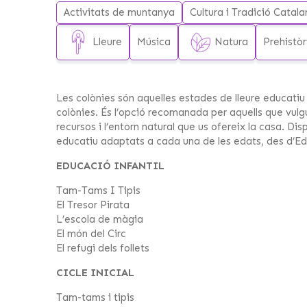
Activitats de muntanya
Cultura i Tradició Catal
Lleure
Música
Natura
Prehistòr
Les colònies són aquelles estades de lleure educati
colònies. És l’opció recomanada per aquells que vulg
recursos i l’entorn natural que us ofereix la casa. Di
educatiu adaptats a cada una de les edats, des d’Educ
EDUCACIÓ INFANTIL
Tam-Tams I Tipis
El Tresor Pirata
L’escola de màgia
El món del Circ
El refugi dels follets
CICLE INICIAL
Tam-tams i tipis