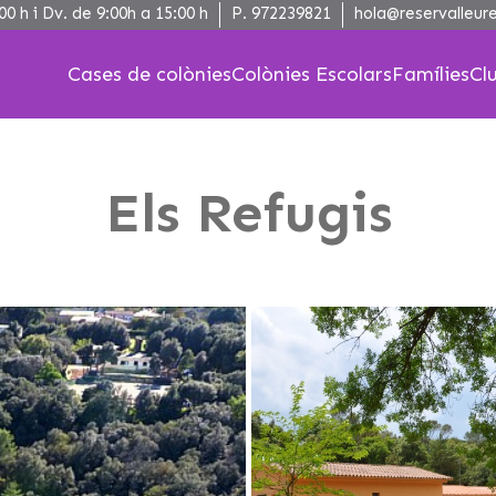
00 h i Dv. de 9:00h a 15:00 h
P.
972239821
hola@reservalleure
Cases de colònies
Colònies Escolars
Famílies
Cl
Els Refugis