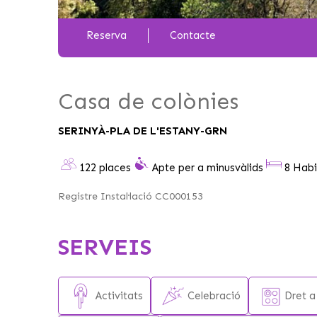
Reserva
Contacte
Casa de colònies
SERINYÀ-PLA DE L'ESTANY-GRN
122 places
Apte per a minusvàlids
8 Habi
Registre Instal·lació CC000153
SERVEIS
Activitats
Celebració
Dret a