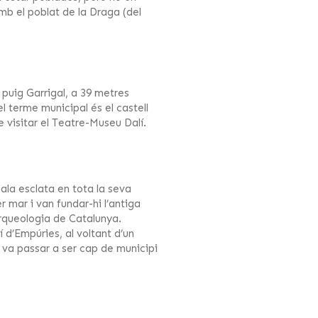
amb el poblat de la Draga (del
puig Garrigal, a 39 metres
el terme municipal és el castell
e visitar el Teatre-Museu Dalí.
cala esclata en tota la seva
r mar i van fundar-hi l’antiga
Arqueologia de Catalunya.
 d’Empúries, al voltant d’un
 i va passar a ser cap de municipi