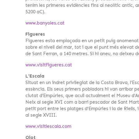
tenim les primeres evidències fins al neolític antic, 
5200 aC).
www.banyoles.cat
Figueres
Figueres esta emplaçada en un petit puig anomenat 
sobre el nivell del mar, tot i que el punt més elevat d
de Sant Ferran, a 140 metres. Si hi aneu, no deixeu d
www.visitfigueres.cat
L’Escala
Situat en un indret privilegiat de la Costa Brava, l’Es
essència. Els seus primers pobladors hi van arribar pe
ciutat d’Empúries, que acull actualment el Museu d’
Neix al segle XVI com a barri pescador de Sant Martí
petit port entre les platges d’Empúries i la de Riells,
al segle XVIII.
www.visitlescala.com
Olot