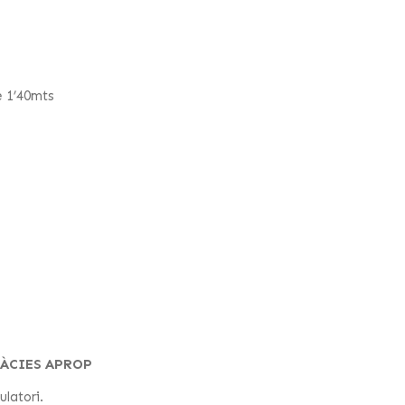
e 1’40mts
MÀCIES APROP
ulatori.