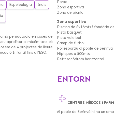
Porxo
ana
Espeleologia
Indis
Zona esportiva
Zona de pícnic
ia
Zona esportiva
Piscina de 8x16mts i fondària d
Pista bàsquet
u amb pernoctació en cases de
Pista voleibol
ueu aprofitar al màxim tots els
Camp de futbol
sposem de 4 projectes de lleure
Poliesportiu al poble de Serinyà
ació Infantil fins a l’ESO.
Hípiques a 500mts
Petit rocòdrom horitzontal
ENTORN
CENTRES MÈDICS i FAR
Al poble de Serinyà hi ha un amb