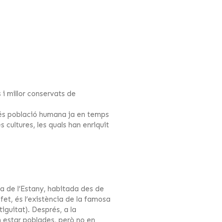
i millor conservats de
·lés població humana ja en temps
 cultures, les quals han enriquit
a de l’Estany, habitada des de
fet, és l’existència de la famosa
iguitat). Després, a la
n estar poblades, però no en