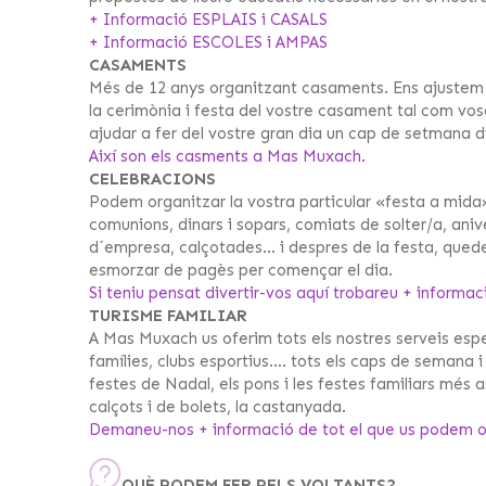
+ Informació ESPLAIS i CASALS
+ Informació ESCOLES i AMPAS
CASAMENTS
Més de 12 anys organitzant casaments. Ens ajustem a
la cerimònia i festa del vostre casament tal com vo
ajudar a fer del vostre gran dia un cap de setmana dife
Així son els casments a Mas Muxach.
CELEBRACIONS
Podem organitzar la vostra particular «festa a mida»
comunions, dinars i sopars, comiats de solter/a, aniv
d´empresa, calçotades… i despres de la festa, quede
esmorzar de pagès per començar el dia.
Si teniu pensat divertir-vos aquí trobareu + informac
TURISME FAMILIAR
A Mas Muxach us oferim tots els nostres serveis espe
famílies, clubs esportius…. tots els caps de semana i
festes de Nadal, els pons i les festes familiars més
calçots i de bolets, la castanyada.
Demaneu-nos + informació de tot el que us podem o
QUÈ PODEM FER PELS VOLTANTS?