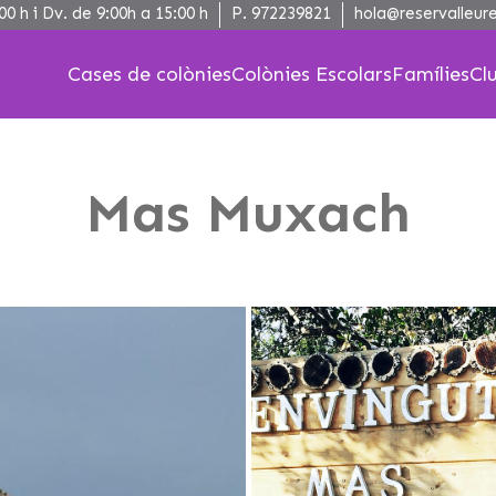
00 h i Dv. de 9:00h a 15:00 h
P.
972239821
hola@reservalleure
Cases de colònies
Colònies Escolars
Famílies
Cl
Mas Muxach