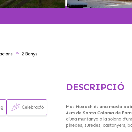
acions
2 Banys
DESCRIPCIÓ
Mas Muxach és una masia pair
ng
Celebració
4km de Santa Coloma de Farn
d’una muntanya a la solana d’una
pinedes, suredes, castanyers, b