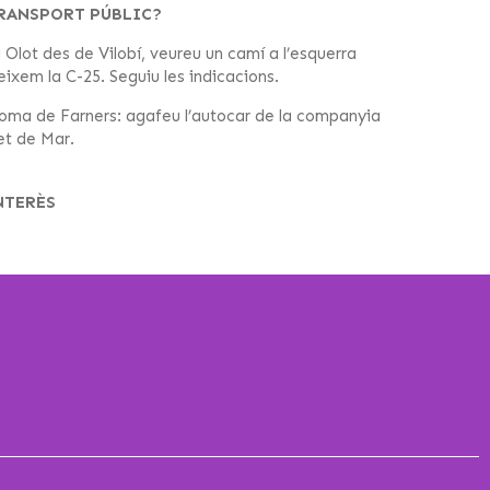
TRANSPORT PÚBLIC?
 Olot des de Vilobí, veureu un camí a l’esquerra
ixem la C-25. Seguiu les indicacions.
oma de Farners: agafeu l’autocar de la companyia
et de Mar.
NTERÈS