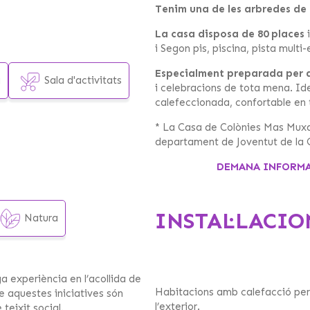
Tenim una de les arbredes de
La casa disposa de 80 places
i
i Segon pis, piscina, pista multi
Especialment preparada per a 
a
Sala d'activitats
i celebracions de tota mena. Ideal
calefeccionada, confortable en t
* La Casa de Colònies Mas Muxac
departament de Joventut de la 
DEMANA INFORMAC
INSTAL·LACIO
Natura
 experiència en l’acollida de
Habitacions amb calefacció per 
ue aquestes iniciatives són
l’exterior.
teixit social.