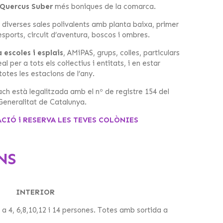
 Quercus Suber
més boniques de la comarca.
 diverses sales polivalents amb planta baixa, primer
-esports, circuit d’aventura, boscos i ombres.
escoles i esplais
, AMiPAS, grups, colles, particulars
 per a tots els col·lectius i entitats, i en estar
otes les estacions de l’any.
h està legalitzada amb el nº de registre 154 del
Generalitat de Catalunya.
IÓ i RESERVA LES TEVES COLÒNIES
NS
INTERIOR
a 4, 6,8,10,12 i 14 persones. Totes amb sortida a