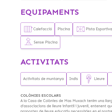
EQUIPAMENTS
Calefacció
Piscina
Pista Esportiv
Sense Piscina
ACTIVITATS
Activitats de muntanya
Indis
Lleure
COLÒNIES ESCOLARS
A la Casa de Colònies de Mas Muxach tenim una llarga
d’associacions de lleure infantil i juvenil, entenent q
propostes de lleure educatiu necessàries en el nostre 