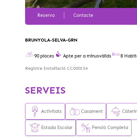
Reserva
Contacte
BRUNYOLA-SELVA-GRN
90 places
Apte per a minusvàlids
8 Habit
Registre Instal·lació CC000154
SERVEIS
Activitats
Casament
Càteri
Estada Escolar
Pensió Completa