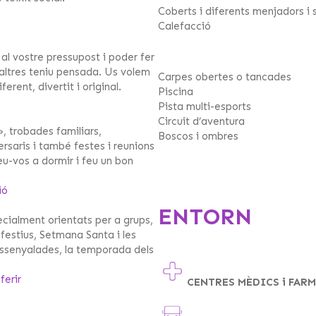
Coberts i diferents menjadors i 
Calefacció
l vostre pressupost i poder fer
saltres teniu pensada. Us volem
Carpes obertes o tancades
rent, divertit i original.
Piscina
Pista multi-esports
Circuit d’aventura
, trobades familiars,
Boscos i ombres
ersaris i també festes i reunions
u-vos a dormir i feu un bon
ió
ENTORN
cialment orientats per a grups,
 festius, Setmana Santa i les
 assenyalades, la temporada dels
ferir
CENTRES MÈDICS i FAR