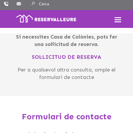
Skip
Resultats:
to
content
Si necessites Casa de Colònies, pots fer
una sol·licitud de reserva.
SOL·LICITUD DE RESERVA
Per a qualsevol altra consulta, omple el
formulari de contacte
Formulari de contacte