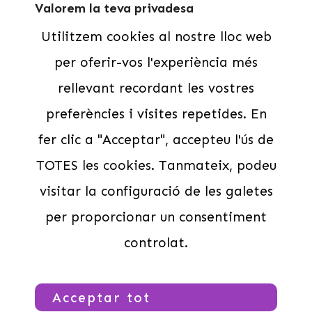
Valorem la teva privadesa
Famílies
Utilitzem cookies al nostre lloc web
Contacte
per oferir-vos l'experiència més
Cases de colònies
rellevant recordant les vostres
Escoles
Grups Esportius
preferències i visites repetides. En
CASAL DE NADAL MEDINYÀ 25/26
Contacte
fer clic a "Acceptar", accepteu l'ús de
Legal
TOTES les cookies. Tanmateix, podeu
visitar la configuració de les galetes
Avís Legal
Política de privadesa
per proporcionar un consentiment
SERVEIS CENTRAL DE RESERVES –
POLÍTICA DE CANCELACIONS
controlat.
Segueix-nos
Acceptar tot