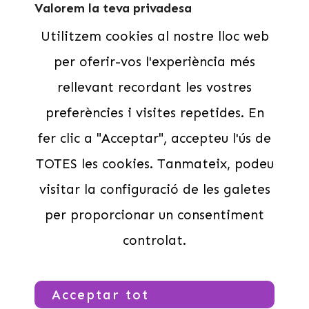
Valorem la teva privadesa
Famílies
Utilitzem cookies al nostre lloc web
Contacte
per oferir-vos l'experiència més
Cases de colònies
rellevant recordant les vostres
Escoles
Grups Esportius
preferències i visites repetides. En
CASAL DE NADAL MEDINYÀ 25/26
Contacte
fer clic a "Acceptar", accepteu l'ús de
Legal
TOTES les cookies. Tanmateix, podeu
visitar la configuració de les galetes
Avís Legal
Política de privadesa
per proporcionar un consentiment
SERVEIS CENTRAL DE RESERVES –
POLÍTICA DE CANCELACIONS
controlat.
Segueix-nos
Acceptar tot