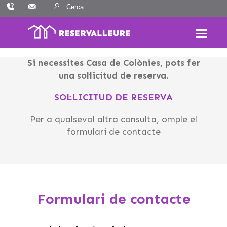
Skip
Resultats:
to
content
Si necessites Casa de Colònies, pots fer
una sol·licitud de reserva.
SOL·LICITUD DE RESERVA
Per a qualsevol altra consulta, omple el
formulari de contacte
Formulari de contacte