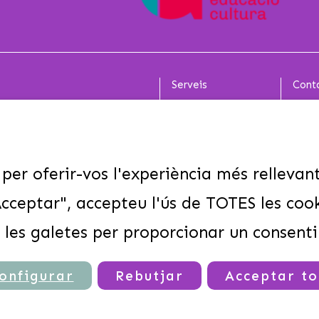
Serveis
Cont
Escoles
Cases
Grups Esportius
Escol
Esplais-Caus
Grups
Entitats
CASA
 per oferir-vos l'experiència més rellevant
Famílies
MEDI
e Colònies. Colònies
Cont
 "Acceptar", accepteu l'ús de TOTES les coo
 les galetes per proporcionar un consent
onfigurar
Rebutjar
Acceptar to