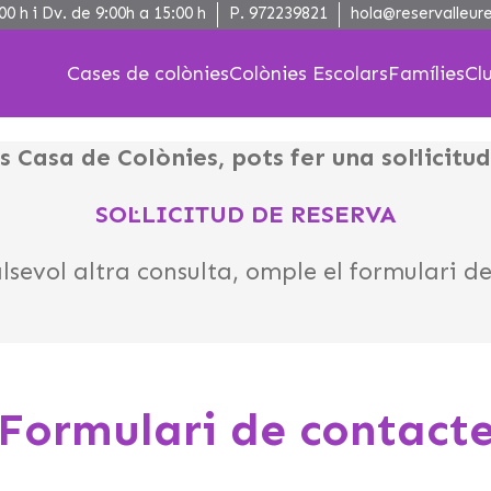
00 h i Dv. de 9:00h a 15:00 h
P.
972239821
hola@reservalleure
Cases de colònies
Colònies Escolars
Famílies
Cl
s Casa de Colònies, pots fer una sol·licitu
SOL·LICITUD DE RESERVA
lsevol altra consulta, omple el formulari d
Formulari de contact