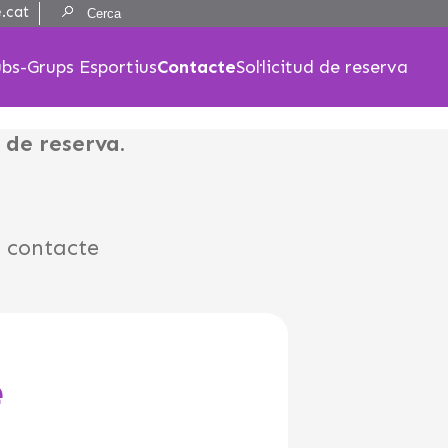
Resultats:
.cat
ubs-Grups Esportius
Contacte
Sol·licitud de reserva
d de reserva.
e contacte
e