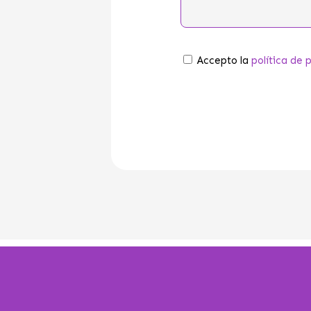
Política
Accepto la
política de 
de
privacitat