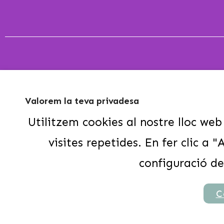
Valorem la teva privadesa
Utilitzem cookies al nostre lloc web
Vivim el Lleure, viu-lo amb nosaltres! .... Cases d
Escolars.
visites repetides. En fer clic a
Segueix-nos
configuració de
C
© Copyright 2026
Reservalleure