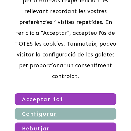
per oferir-vos l'experiència més
Cases de colònies
rellevant recordant les vostres
Escoles
Grups Esportius
preferències i visites repetides. En
CASAL DE NADAL MEDINYÀ 25/26
Contacte
fer clic a "Acceptar", accepteu l'ús de
Legal
TOTES les cookies. Tanmateix, podeu
visitar la configuració de les galetes
Avís Legal
Política de privadesa
per proporcionar un consentiment
SERVEIS CENTRAL DE RESERVES –
POLÍTICA DE CANCELACIONS
controlat.
Segueix-nos
Acceptar tot
Configurar
© Copyright 2026
Rebutjar
Reservalleure