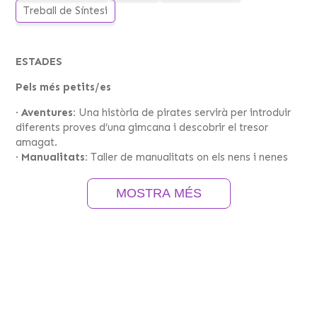
Treball de Síntesi
ESTADES
Pels més petits/es
·
Aventures:
Una història de pirates servirà per introduir
diferents proves d’una gimcana i descobrir el tresor
amagat.
·
Manualitats:
Taller de manualitats on els nens i nenes
poden decorar la seva pròpia samarreta amb elements
molt mariners.
MOSTRA MÉS
·
Recerca:
Recerca de restes marines i curiositats de
cadascuna.
Per a tots/es
·
Alta mar:
Característiques del port, del vaixell i de
l’aigua de mar. Les barques i els arts de pesca. Passejada
en vaixell.
·
Animals marins:
Els animals marins (vertebrats i