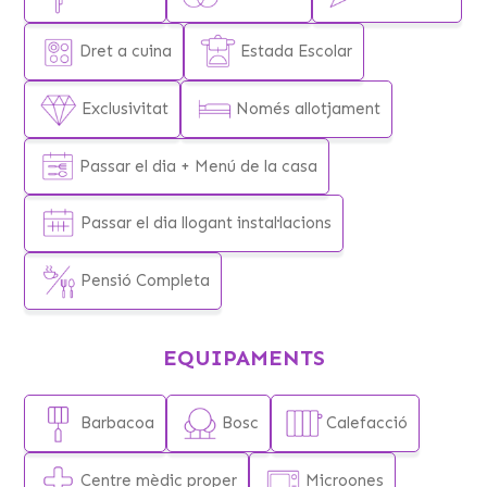
Km 1.148, trobareu una rotonda indicant Vilafortuny.
Creueu la riera de Riudoms, continueu recte i agafeu el
Dret a cuina
Estada Escolar
camí de la dreta just creuar la via del tren. A pocs metres,
a la dreta, trobareu l’entrada de la casa.
Exclusivitat
Només allotjament
ALTRA INFORMACIÓ D’INTERÈS
Passar el dia + Menú de la casa
Accessibilitat transport: L’autocar pot arribar fins a la
casa, també hi ha un parking amb gran capacitat de
Passar el dia llogant instal·lacions
cotxes.
Pobles més propers:
Pensió Completa
Ajuntaments:
Oficines de Turisme:
EQUIPAMENTS
Pistes Municipals:
SUPERMERCATS PROPERS:
Barbacoa
Bosc
Calefacció
BENZINERA:
Centre mèdic proper
Microones