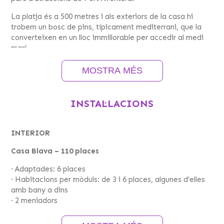
La platja és a 500 metres i als exteriors de la casa hi
trobem un bosc de pins, típicament mediterrani, que la
converteixen en un lloc immillorable per accedir al medi
marí.
L’edifici de La Marinada, està situat en un entorn de
MOSTRA MÉS
5.000 m2.
DEMANA INFORMACIÓ i RESERVA LES TEVES
INSTAL·LACIONS
COLÒNIES
INTERIOR
Casa Blava – 110 places
· Adaptades: 6 places
· Habitacions per mòduls: de 3 i 6 places, algunes d’elles
amb bany a dins
· 2 menjadors
· 3 Sales d’activitats
· Laboratori